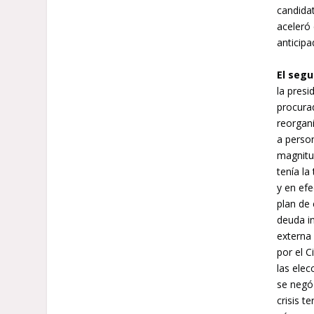
candidat
aceleró 
anticip
El
segu
la pres
procurad
reorgan
a perso
magnitu
tenía l
y en efe
plan de 
deuda in
externa
por el C
las elec
se negó 
crisis 