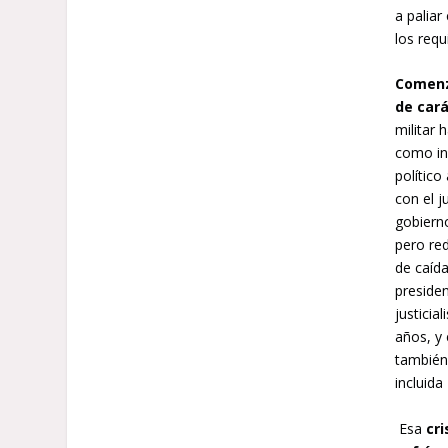
a paliar
los requ
Comenzó
de car
militar 
como in
político
con el j
gobiern
pero re
de caída
presiden
justici
años, y
también 
incluid
Esa
cr