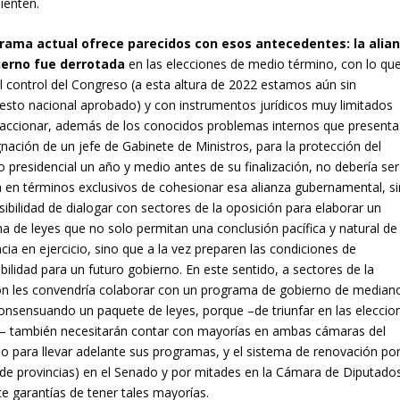
ienten.
rama actual ofrece parecidos con esos antecedentes: la alia
ierno fue derrotada
en las elecciones de medio término, con lo qu
l control del Congreso (a esta altura de 2022 estamos aún sin
esto nacional aprobado) y con instrumentos jurídicos muy limitados
 accionar, además de los conocidos problemas internos que presenta
nación de un jefe de Gabinete de Ministros, para la protección del
presidencial un año y medio antes de su finalización, no debería ser
 en términos exclusivos de cohesionar esa alianza gubernamental, s
sibilidad de dialogar con sectores de la oposición para elaborar un
 de leyes que no solo permitan una conclusión pacífica y natural de 
cia en ejercicio, sino que a la vez preparen las condiciones de
ilidad para un futuro gobierno. En este sentido, a sectores de la
ón les convendría colaborar con un programa de gobierno de median
consensuando un paquete de leyes, porque –de triunfar en las eleccio
– también necesitarán contar con mayorías en ambas cámaras del
o para llevar adelante sus programas, y el sistema de renovación po
 (de provincias) en el Senado y por mitades en la Cámara de Diputado
e garantías de tener tales mayorías.