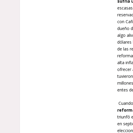
sufría 
escasas 
reservad
con Cafi
dueño de
algo al
dólares 
de las r
reforma
alta inf
ofrecer
tuviero
millones
entes de
Cuand
reform
triunfó 
en septi
eleccion