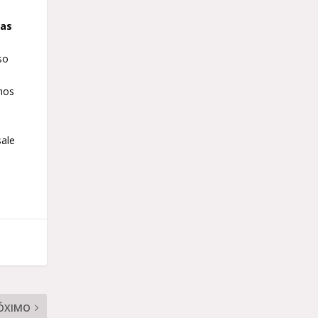
mas
so
rnos
sale
ÓXIMO