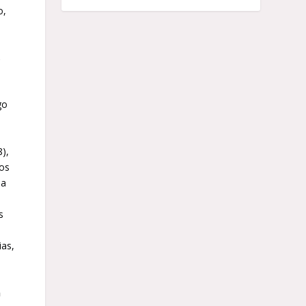
o,
,
go
),
gos
la
s
ias,
n