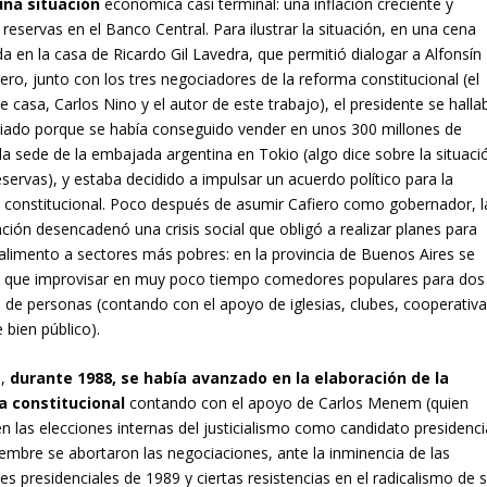
una situación
económica casi terminal: una inflación creciente y
reservas en el Banco Central. Para ilustrar la situación, en una cena
a en la casa de Ricardo Gil Lavedra, que permitió dialogar a Alfonsín
ero, junto con los tres negociadores de la reforma constitucional (el
 casa, Carlos Nino y el autor de este trabajo), el presidente se halla
iviado porque se había conseguido vender en unos 300 millones de
la sede de la embajada argentina en Tokio (algo dice sobre la situaci
eservas), y estaba decidido a impulsar un acuerdo político para la
 constitucional. Poco después de asumir Cafiero como gobernador, l
lación desencadenó una crisis social que obligó a realizar planes para
 alimento a sectores más pobres: en la provincia de Buenos Aires se
n que improvisar en muy poco tiempo comedores populares para dos
 de personas (contando con el apoyo de iglesias, clubes, cooperativa
 bien público).
o,
durante 1988, se había avanzado en la elaboración de la
a constitucional
contando con el apoyo de Carlos Menem (quien
en las elecciones internas del justicialismo como candidato presidencia
embre se abortaron las negociaciones, ante la inminencia de las
es presidenciales de 1989 y ciertas resistencias en el radicalismo de 