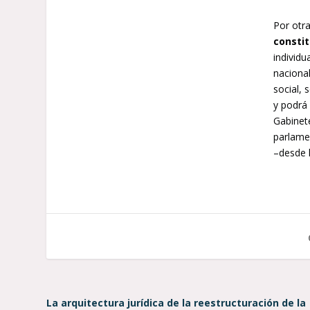
Por otr
consti
individu
nacional
social, 
y podrá 
Gabinete
parlamen
–desde l
La arquitectura jurídica de la reestructuración de la