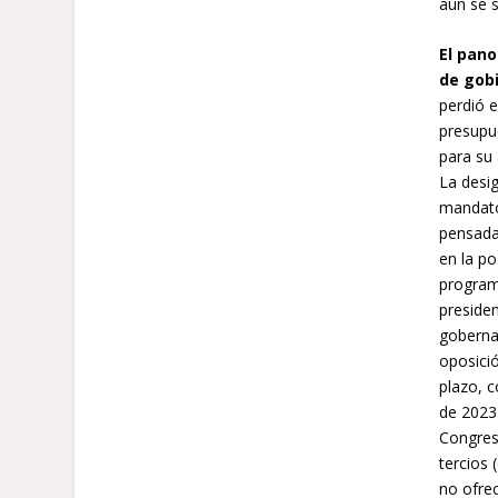
aún se s
El pano
de gob
perdió e
presupu
para su
La desig
mandato 
pensada
en la po
programa
presiden
gobernab
oposici
plazo, 
de 2023
Congres
tercios
no ofrec