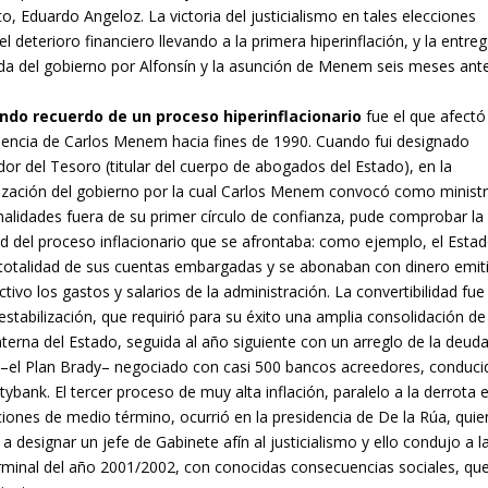
o, Eduardo Angeloz. La victoria del justicialismo en tales elecciones
el deterioro financiero llevando a la primera hiperinflación, y la entre
ada del gobierno por Alfonsín y la asunción de Menem seis meses ante
ndo recuerdo de un proceso hiperinflacionario
fue el que afectó
idencia de Carlos Menem hacia fines de 1990. Cuando fui designado
or del Tesoro (titular del cuerpo de abogados del Estado), en la
ización del gobierno por la cual Carlos Menem convocó como minist
nalidades fuera de su primer círculo de confianza, pude comprobar la
d del proceso inflacionario que se afrontaba: como ejemplo, el Esta
a totalidad de sus cuentas embargadas y se abonaban con dinero emit
ctivo los gastos y salarios de la administración. La convertibilidad fue
estabilización, que requirió para su éxito una amplia consolidación de
terna del Estado, seguida al año siguiente con un arreglo de la deud
 –el Plan Brady– negociado con casi 500 bancos acreedores, conduci
itybank. El tercer proceso de muy alta inflación, paralelo a la derrota 
ciones de medio término, ocurrió en la presidencia de De la Rúa, quie
a designar un jefe de Gabinete afín al justicialismo y ello condujo a l
terminal del año 2001/2002, con conocidas consecuencias sociales, qu