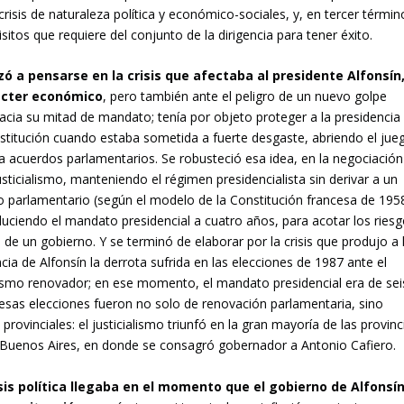
 crisis de naturaleza política y económico-sociales, y, en tercer términ
isitos que requiere del conjunto de la dirigencia para tener éxito.
 a pensarse en la crisis que afectaba al presidente Alfonsín
ácter económico
, pero también ante el peligro de un nuevo golpe
hacia su mitad de mandato; tenía por objeto proteger a la presidencia
stitución cuando estaba sometida a fuerte desgaste, abriendo el jue
 a acuerdos parlamentarios. Se robusteció esa idea, en la negociación
usticialismo, manteniendo el régimen presidencialista sin derivar a un
o parlamentario (según el modelo de la Constitución francesa de 1958
duciendo el mandato presidencial a cuatro años, para acotar los ries
 de un gobierno. Y se terminó de elaborar por la crisis que produjo a 
cia de Alfonsín la derrota sufrida en las elecciones de 1987 ante el
alismo renovador; en ese momento, el mandato presidencial era de sei
 esas elecciones fueron no solo de renovación parlamentaria, sino
provinciales: el justicialismo triunfó en la gran mayoría de las provinc
a Buenos Aires, en donde se consagró gobernador a Antonio Cafiero.
isis política llegaba en el momento que el gobierno de Alfonsí