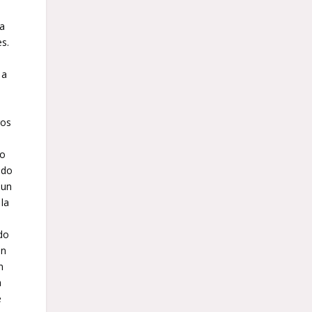
ga
s.
 a
ros
do
ido
 un
 la
a
do
en
n
a
e